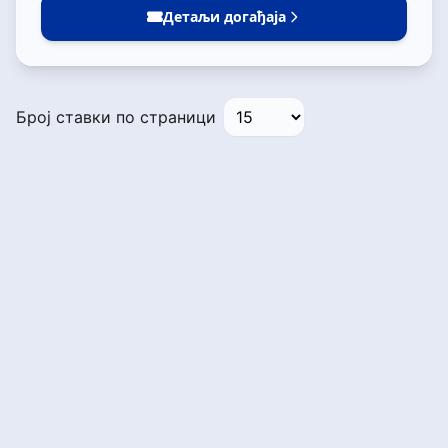
Детаљи догађаја
Број ставки по страници