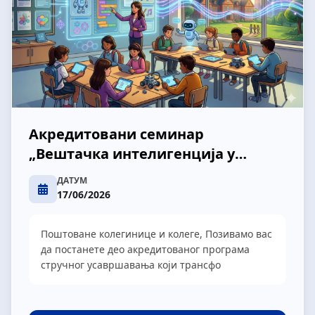
Акредитовани семинар
„Вештачка интелигенција у
учионици”
ДАТУМ
17/06/2026
Поштоване колегинице и колеге, Позивамо вас
да постанете део акредитованог програма
стручног усавршавања који трансфо