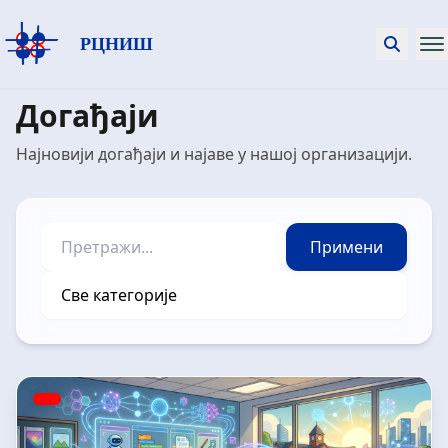
РЦНИШ
Догађаји
Најновији догађаји и најаве у нашој организацији.
Примени