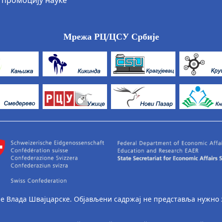
 промоцију науке
Мрежа РЦ/ЦСУ Србије
 је Влада Швајцарске. Објављени садржај не представља нужно