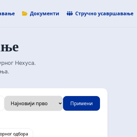
авање
Документи
Стручно усавршавање
ање
урног Неxуса.
ења.
Примени
орног одбора