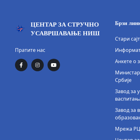
Брзи лин
ЦЕНТАР ЗА СТРУЧНО
УСАВРШАВАЊЕ НИШ
Стари сајт
Пратите нас
Информат
Анкете о 
Министар
Србије
Завод за
васпитањ
Завод за 
образова
Мрежа РЦ