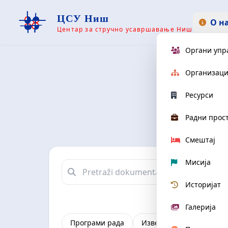
ЦСУ Ниш
О н
Центар за стручно усавршавање Ниш
Органи уп
До
Организаци
Ресурси
Преузми сва 
Радни прос
Сла
Смештај
Мисија
Историјат
Галерија
Програми рада
Извештаји
Општа а