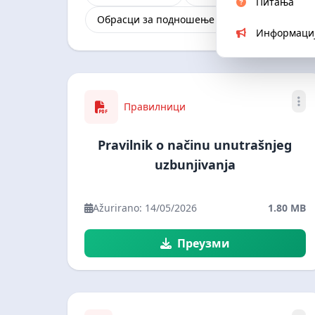
Питања
Обрасци за подношење захтева
Додатна
Информаци
Правилници
Pravilnik o načinu unutrašnjeg
uzbunjivanja
Ažurirano: 14/05/2026
1.80 MB
Преузми