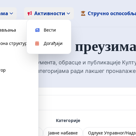
ама
Активности
Стручно оспособљ
рављања
Вести
кументи за преузим
она структура
Догађаји
потребна документа, обрасце и публикације Култ
тор
жемо их по категоријама ради лакшег проналаж
Категорије
кта и правилници
Јавне набавке
Одлуке Управног/Надз