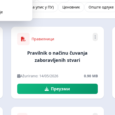
 документација (за упис у ПУ)
Ценовник
Опште одлуке
је
Правилници
Pravilnik o načinu čuvanja
zaboravljenih stvari
Ažurirano: 14/05/2026
0.90 MB
Преузми