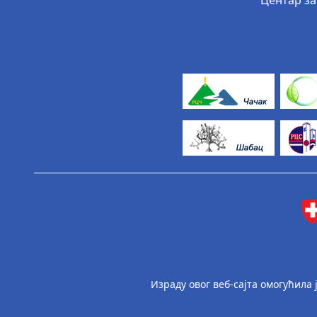
Центар за
Израду овог веб-сајта омогућила