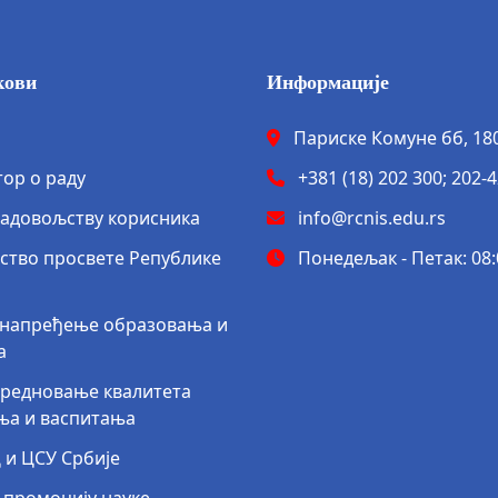
кови
Информације
Париске Комуне бб, 1
ор о раду
+381 (18) 202 300; 202-
задовољству корисника
info@rcnis.edu.rs
ство просвете Републике
Понедељак - Петак: 08:0
 унапређење образовања и
а
вредновање квалитета
ња и васпитања
 и ЦСУ Србије