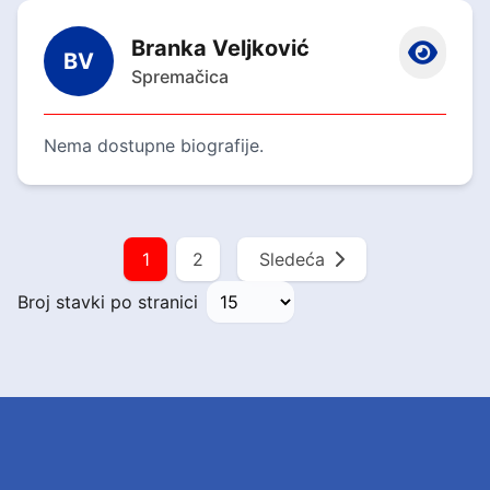
Branka Veljković
BV
Spremačica
Nema dostupne biografije.
1
2
Sledeća
Broj stavki po stranici