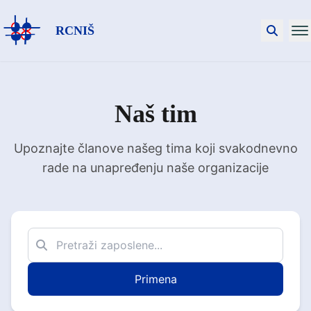
RCNIŠ
Naš tim
Upoznajte članove našeg tima koji svakodnevno
rade na unapređenju naše organizacije
Primena