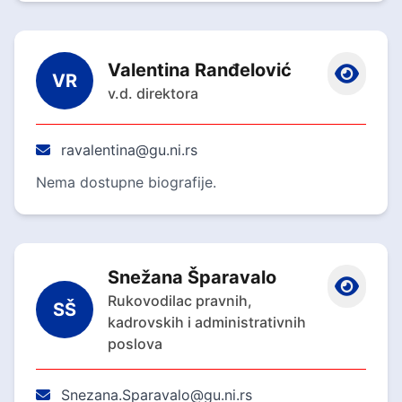
Valentina Ranđelović
VR
v.d. direktora
ravalentina@gu.ni.rs
Nema dostupne biografije.
Snežana Šparavalo
Rukovodilac pravnih,
SŠ
kadrovskih i administrativnih
poslova
Snezana.Sparavalo@gu.ni.rs