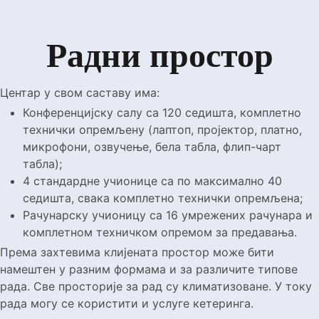
Радни простор
Центар у свом саставу има:
Конференцијску салу са 120 седишта, комплетно
технички опремљену (лаптоп, пројектор, платно,
микрофони, озвучење, бела табла, флип-чарт
табла);
4 стандардне учионице са по максимално 40
седишта, свака комплетно технички опремљена;
Рачунарску учионицу са 16 умрежених рачунара и
комплетном техничком опремом за предавања.
Према захтевима клијената простор може бити
намештен у разним формама и за различите типове
рада. Све просторије за рад су климатизоване. У току
рада могу се користити и услуге кетеринга.