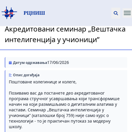
РЦНИШ
Акредитовани семинар „Вештачка
интелигенција у учионици”
17/06/2026
Датум одржавања
Опис догађаја
Поштоване колегинице и колеге,
Позивамо вас да постанете део акредитованог
програма стручног усавршавања који трансформише
начин на који размишљамо о дигиталним алатима у
настави. Семинар „Вештачка интелигенција у
учионици” (каталошки број 759) није само курс о
технологији - то је практичан путоказ за модерну
школу.