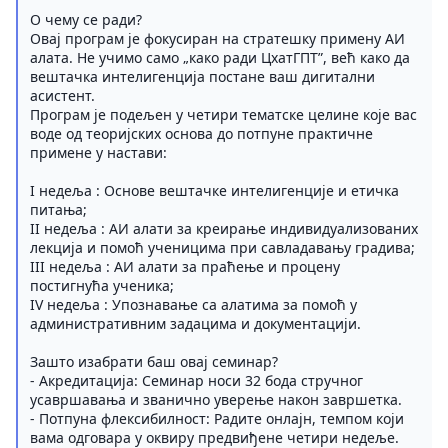
О чему се ради?
Овај програм је фокусиран на стратешку примену АИ
алата. Не учимо само „како ради ЦхатГПТ”, већ како да
вештачка интелигенција постане ваш дигитални
асистент.
Програм је подељен у четири тематске целине које вас
воде од теоријских основа до потпуне практичне
примене у настави:
I недеља : Основе вештачке интелигенције и етичка
питања;
II недеља : АИ алати за креирање индивидуализованих
лекција и помоћ ученицима при савладавању градива;
III недеља : АИ алати за праћење и процену
постигнућа ученика;
IV недеља : Упознавање са алатима за помоћ у
административним задацима и документацији.
Зашто изабрати баш овај семинар?
- Акредитација: Семинар носи 32 бода стручног
усавршавања и званично уверење након завршетка.
- Потпуна флексибилност: Радите онлајн, темпом који
вама одговара у оквиру предвиђене четири недеље.