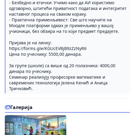
- Безбедно и етички: Учимо како да АИ користимо
одговорно, штитећи приватност података и интегритет
наставног процеса на сваком кораку.
- Практична применљивост: Све што научите на
Моодле платформи одмах је применљиво у вашој
учионици, без обзира на то који предмет предајете.
Пријава је на линку:
https://forms.gle/KGUcEVBjB9zZzNyR6
Цена по учеснику: 5500,00 динара.
За групе (школе) са више од 20 полазника: 4000,00
динара по учеснику.
Семинар реализују професорке математике и
савремених технологија Јелена Кенић и Аница
Тричковић.
Галерија